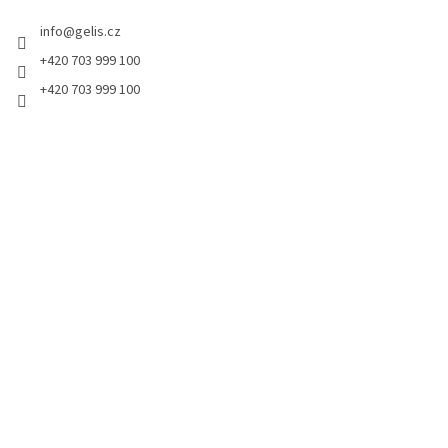
t
info
@
gelis.cz
í
+420 703 999 100
+420 703 999 100