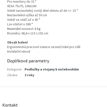
Pro monitory do 32 "
VESA 75x75, 100x100
Volně nastavitelný svislý úhel sklonu až do +/- 15 °
Nastavitelná výška až 50 cm
Volně se otáčí až o 45 °
Lze otáčet o 360 °
Maximální nosnost: 8 kg
Rozměry: 66,6 x 115 x 102 cm
Obsah balení
Ergonomická pracovní stanice sezení/stání pro stůl
Instalační návod
Doplňkové parametry
Kategorie
:
Podložky a stojany k notebookům
Záruka
:
2 roky
Z
á
p
a
Kontakt