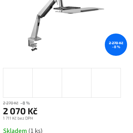
2 270 Kč
–8 %
2 270 Kč
–8 %
2 070 Kč
1 711 Kč bez DPH
Měrná
Skladem
(1 ks)
cena: