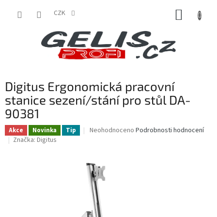
Přejít
NÁKUP
na
CZK
obsah
KOŠÍK
P
Digitus Ergonomická pracovní
o
s
stanice sezení/stání pro stůl DA-
t
90381
r
a
Průměrné
Neohodnoceno
Podrobnosti hodnocení
Akce
Novinka
Tip
hodnocení
n
Značka:
Digitus
produktu
n
je
í
0,0
p
z
a
5
n
hvězdiček.
e
l