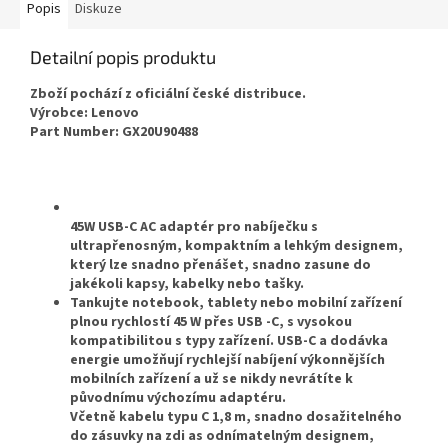
Popis
Diskuze
Detailní popis produktu
Zboží pochází z oficiální české distribuce.
Výrobce: Lenovo
Part Number: GX20U90488
45W USB-C AC adaptér pro nabíječku s
ultrapřenosným, kompaktním a lehkým designem,
který lze snadno přenášet, snadno zasune do
jakékoli kapsy, kabelky nebo tašky.
T
ankujte notebook, tablety nebo mobilní zařízení
plnou rychlostí 45 W přes USB -C, s vysokou
kompatibilitou s typy zařízení. USB-C a dodávka
energie umožňují rychlejší nabíjení výkonnějších
mobilních zařízení a už se nikdy nevrátíte k
původnímu výchozímu adaptéru.
Včetně kabelu typu C 1,8 m, snadno dosažitelného
do zásuvky na zdi as odnímatelným designem,