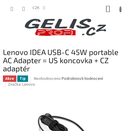
Přejít
NÁKUP
na
CZK
obsah
KOŠÍK
Lenovo IDEA USB-C 45W portable
AC Adapter = US koncovka + CZ
adaptér
Průměrné
Neohodnoceno
Podrobnosti hodnocení
Akce
Tip
hodnocení
Značka:
Lenovo
produktu
je
0,0
z
5
hvězdiček.