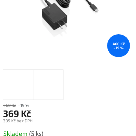
460 Kč
–19 %
460 Kč
–19 %
369 Kč
305 Kč bez DPH
Měrná
Skladem
(5 ks)
cena: