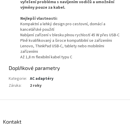
vyřešení problému s navíjením vodičů a umožnění
výměny pouze za kabel.
Nejlepší vlastnosti:
Kompaktní a lehký design pro cestovní, domácí a
kancelářské použití
Nabíjení zařízení v blesku plnou rychlostí 45 W přes USB-C
Plně kvalifikovaný a široce kompatibilní se zařízeními
Lenovo, ThinkPad USB-C, tablety nebo mobilními
zařízeními
Až 1,8 m flexibilní kabel typu C
Doplňkové parametry
Kategorie
:
AC adaptéry
Záruka
:
2 roky
Z
á
p
a
Kontakt
t